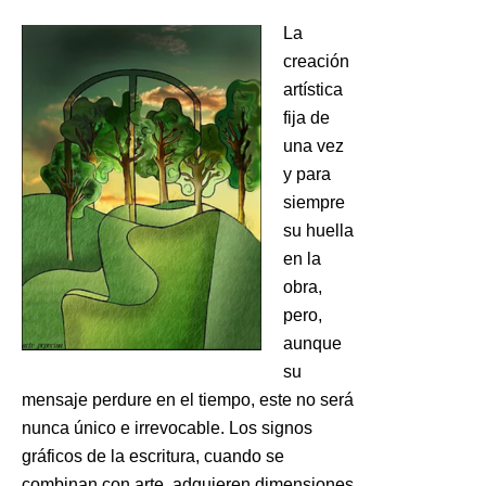
La
creación
artística
fija de
una vez
y para
siempre
su huella
en la
obra,
pero,
aunque
su
mensaje perdure en el tiempo, este no será
nunca único e irrevocable. Los signos
gráficos de la escritura, cuando se
combinan con arte, adquieren dimensiones